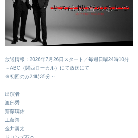
放送情報：2026年7月26日スタート／毎週日曜24時10分
～ABC（関西ローカル）にて放送にて
※初回のみ24時35分～
出演者
渡部秀
齋藤璃佑
工藤遥
金井勇太
ドロンズ石本