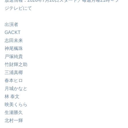
放送情報：2026年7月20日スタート／毎週月曜21時～フ
ジテレビにて
出演者
GACKT
志田未来
神尾楓珠
戸塚純貴
竹財輝之助
三浦真椰
春本ヒロ
月城かなと
林 泰文
映美くらら
生瀬勝久
北村一輝