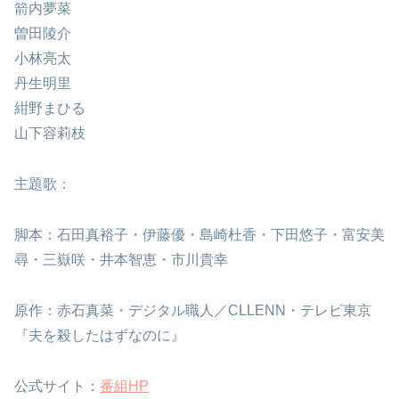
箭内夢菜
曽田陵介
小林亮太
丹生明里
紺野まひる
山下容莉枝
主題歌：
脚本：石田真裕子・伊藤優・島崎杜香・下田悠子・富安美
尋・三嶽咲・井本智恵・市川貴幸
原作：赤石真菜・デジタル職人／CLLENN・テレビ東京
『夫を殺したはずなのに』
公式サイト：
番組HP