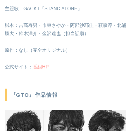
主題歌：GACKT『STAND ALONE』
脚本：吉髙寿男・市東さやか・阿部沙耶佳・萩森淳・北浦
勝大・鈴木洋介・金沢達也（担当話順）
原作：なし（完全オリジナル）
公式サイト：
番組HP
『GTO』作品情報