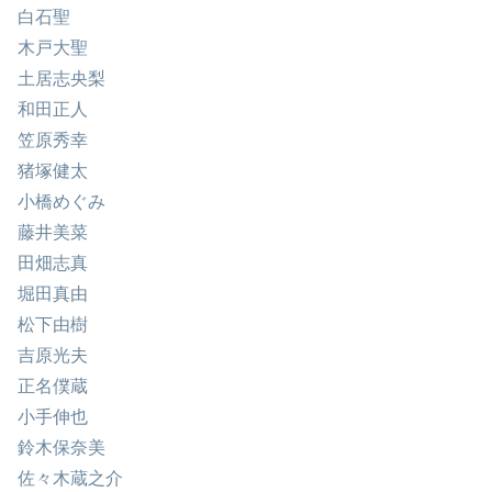
白石聖
木戸大聖
土居志央梨
和田正人
笠原秀幸
猪塚健太
小橋めぐみ
藤井美菜
田畑志真
堀田真由
松下由樹
吉原光夫
正名僕蔵
小手伸也
鈴木保奈美
佐々木蔵之介