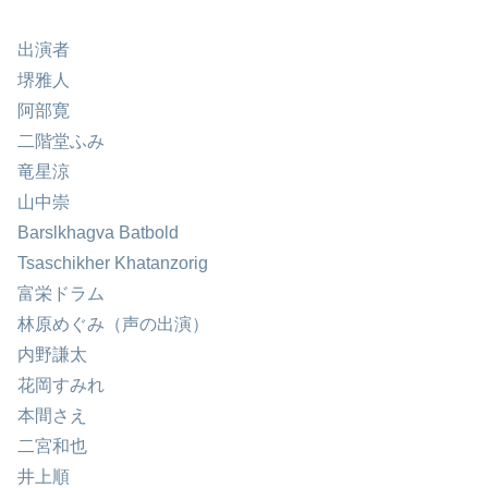
出演者
堺雅人
阿部寛
二階堂ふみ
竜星涼
山中崇
Barslkhagva Batbold
Tsaschikher Khatanzorig
富栄ドラム
林原めぐみ（声の出演）
内野謙太
花岡すみれ
本間さえ
二宮和也
井上順