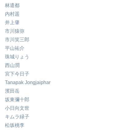
林遣都
内村遥
井上肇
市川猿弥
市川笑三郎
平山祐介
珠城りょう
西山潤
宮下今日子
Tanapak Jongjaiphar
濱田岳
坂東彌十郎
小日向文世
キムラ緑子
松坂桃李