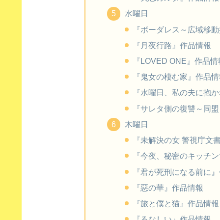
水曜日
『ボーダレス～広域移動
『月夜行路』作品情報
『LOVED ONE』作品情
『鬼女の棲む家』作品情
『水曜日、私の夫に抱か
『サレタ側の復讐～同盟
木曜日
『未解決の女 警視庁文書捜
『今夜、秘密のキッチン
『君が死刑になる前に』
『惡の華』作品情報
『旅と僕と猫』作品情報
『るなしい』作品情報