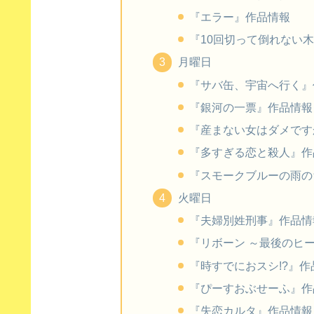
『エラー』作品情報
『10回切って倒れない
月曜日
『サバ缶、宇宙へ行く』
『銀河の一票』作品情報
『産まない女はダメですか
『多すぎる恋と殺人』作
『スモークブルーの雨の
火曜日
『夫婦別姓刑事』作品情
『リボーン ～最後のヒ
『時すでにおスシ!?』作
『ぴーすおぶせーふ』作
『失恋カルタ』作品情報