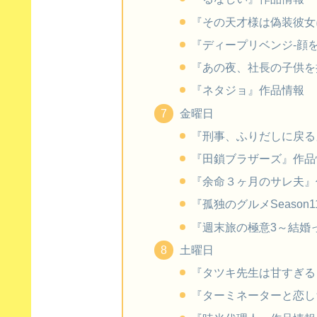
『その天才様は偽装彼女
『ディープリベンジ-顔
『あの夜、社長の子供を
『ネタジョ』作品情報
金曜日
『刑事、ふりだしに戻る
『田鎖ブラザーズ』作品
『余命３ヶ月のサレ夫』
『孤独のグルメSeason
『週末旅の極意3～結婚
土曜日
『タツキ先生は甘すぎる
『ターミネーターと恋し