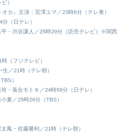
レビ）
キトオカ』主演：宮澤エマ／23時6分（テレ東）
4分（日テレ）
平・渋谷謙人／25時29分（読売テレビ）※関西
1時（フジテレビ）
一生／21時（テレ朝）
TBS）
玲・落合モトキ／24時59分（日テレ）
夏／25時26分（TBS）
太鳳・佐藤勝利／21時（テレ朝）