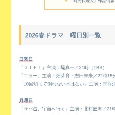
『時光代理人』作品情報
2026春ドラマ 曜日別一覧
日曜日
『ＧＩＦＴ』主演：堤真一／21時（TBS）
『エラー』主演：畑芽育・志田未来／22時15
『10回切って倒れない木はない』主演：志尊淳
月曜日
『サバ缶、宇宙へ行く』主演：北村匠海／21