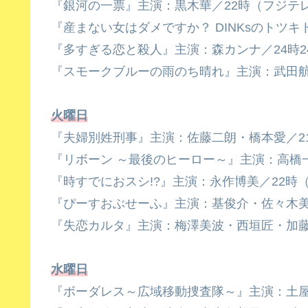
『銀河の一票』主演：黒木華／22時（フジテ
『産まない女はダメですか？ DINKsのトツ
『多すぎる恋と殺人』主演：森カンナ／24時2
『スモークブルーの雨のち晴れ』主演：武田航
火曜日
『夫婦別姓刑事』主演：佐藤二朗・橋本愛／2
『リボーン ～最後のヒーロー～』主演：高橋
『時すでにおスシ!?』主演：永作博美／22時（
『ぴーすおぶせーふ』主演：基俊介・佐々木美
『失恋カルタ』主演：梅澤美波・西垣匠・加藤小
水曜日
『ボーダレス～広域移動捜査隊～』主演：土屋