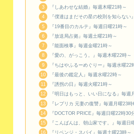
『しあわせな結婚』毎週木曜21時～
『僕達はまだその星の校則を知らない』
『19番目のカルテ』毎週日曜21時～
『放送局占拠』毎週土曜21時～
『能面検事』毎週金曜21時～
『愛の、がっこう。』毎週木曜22時～
『ちはやふるーめぐりー』毎週水曜22
『最後の鑑定人』毎週水曜22時～
『誘拐の日』毎週火曜21時～
『明日はもっと、いい日になる』毎週月
『レプリカ 元妻の復讐』毎週月曜23時
『DOCTOR PRICE』毎週日曜22時30
『こんばんは、朝山家です。』毎週日曜
『リベンジ・スパイ』毎週土曜23時～