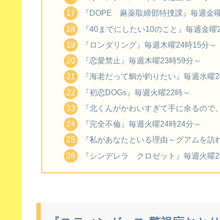
『DOPE 麻薬取締部特捜課』毎週金曜
『40までにしたい10のこと』毎週金曜2
『ロンダリング』毎週木曜24時15分～
『恋愛禁止』毎週木曜23時59分～
『海老だって鯛が釣りたい』毎週水曜24
『初恋DOGs』毎週火曜22時～
『北くんがかわいすぎて手に余るので、
『完全不倫』毎週火曜24時24分～
『私があなたといる理由～グアムを訪れ
『シンデレラ クロゼット』毎週火曜25