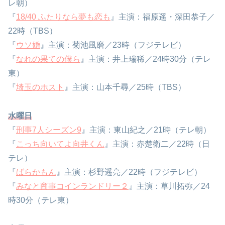
レ朝）
『
18/40 ふたりなら夢も恋も
』主演：福原遥・深田恭子／
22時（TBS）
『
ウソ婚
』主演：菊池風磨／23時（フジテレビ）
『
なれの果ての僕ら
』主演：井上瑞稀／24時30分（テレ
東）
『
埼玉のホスト
』主演：山本千尋／25時（TBS）
水曜日
『
刑事7人シーズン9
』主演：東山紀之／21時（テレ朝）
『
こっち向いてよ向井くん
』主演：赤楚衛二／22時（日
テレ）
『
ばらかもん
』主演：杉野遥亮／22時（フジテレビ）
『
みなと商事コインランドリー２
』主演：草川拓弥／24
時30分（テレ東）