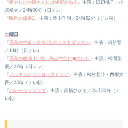
『
癒やしのお隣さんには秘密がある
』主演：田辺桃子・小
関裕太／24時30分（日テレ）
『
晩酌の流儀2
』主演：栗山千明／24時52分（テレ東）
土曜日
『
最高の生徒～余命1年のラストダンス～
』主演：畑芽育
／14時（日テレ）
『
最高の教師 1年後、私は生徒に◼︎された
』主演：松岡茉
優／22時（日テレ）
『
ノッキンオン・ロックドドア
』主演：松村北斗・西畑大
吾／23時（テレ朝）
『
ハレーションラブ
』主演：髙橋ひかる／23時30分（テ
レ朝）