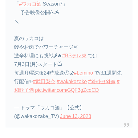
「
#ワカコ酒
Season7」
予告映像公開🍶🌸
＼
夏のワカコは
鰻やお肉でパワーチャージ🍖
激辛料理にも挑戦🌶️🔥
#BSテレ東
では
7月3日(月)スタート📺
毎週月曜深夜24時放送🕛🌙
#Lemino
では1週間先
行配信✨
#武田梨奈
#wakakozake
#와카코와술
#
和歌子酒
pic.twitter.com/GQF3gZcoCD
— ドラマ「ワカコ酒」【公式】
(@wakakozake_TV)
June 13, 2023