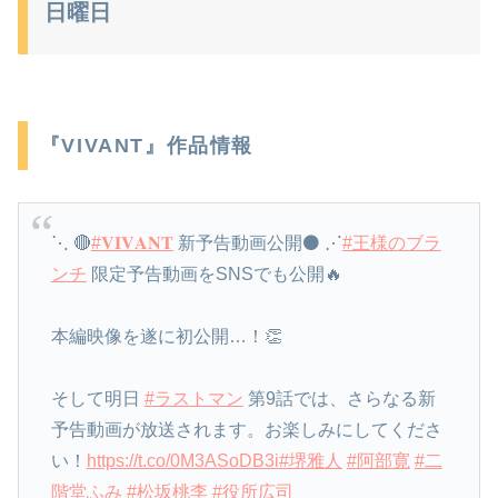
日曜日
『VIVANT』作品情報
⋱ 🔴
#𝐕𝐈𝐕𝐀𝐍𝐓
新予告動画公開⚫️ ⋰
#王様のブラ
ンチ
限定予告動画をSNSでも公開🔥
本編映像を遂に初公開…！👏
そして明日
#ラストマン
第9話では、さらなる新
予告動画が放送されます。お楽しみにしてくださ
い！
https://t.co/0M3ASoDB3i
#堺雅人
#阿部寛
#二
階堂ふみ
#松坂桃李
#役所広司