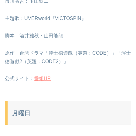
市川省吾：玉山鉄二
主題歌：UVERworld『VICTOSPIN』
脚本：酒井雅秋・山田能龍
原作：台湾ドラマ「浮士德遊戲（英題：CODE）」「浮士
德遊戲2（英題：CODE2）」
公式サイト：
番組HP
月曜日