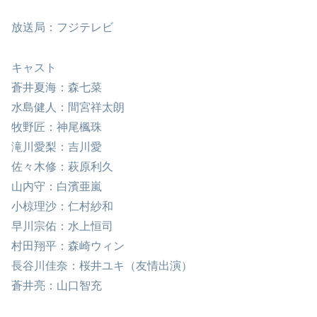
放送局：フジテレビ
キャスト
蒼井夏海：森七菜
水島健人：間宮祥太朗
牧野匠：神尾楓珠
滝川愛梨：吉川愛
佐々木修：萩原利久
山内守：白濱亜嵐
小椋理沙：仁村紗和
早川宗佑：水上恒司
村田翔平：森崎ウィン
長谷川佳奈：桜井ユキ（友情出演）
蒼井亮：山口智充