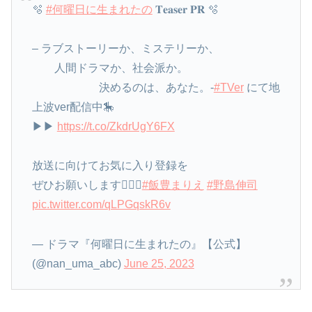
🫧
#何曜日に生まれたの
𝐓𝐞𝐚𝐬𝐞𝐫 𝐏𝐑 🫧
– ラブストーリーか、ミステリーか、
人間ドラマか、社会派か。
決めるのは、あなた。-
#TVer
にて地
上波ver配信中🎠
▶︎▶︎
https://t.co/ZkdrUgY6FX
放送に向けてお気に入り登録を
ぜひお願いします👆🏻💓
#飯豊まりえ
#野島伸司
pic.twitter.com/qLPGqskR6v
— ドラマ『何曜日に生まれたの』【公式】
(@nan_uma_abc)
June 25, 2023