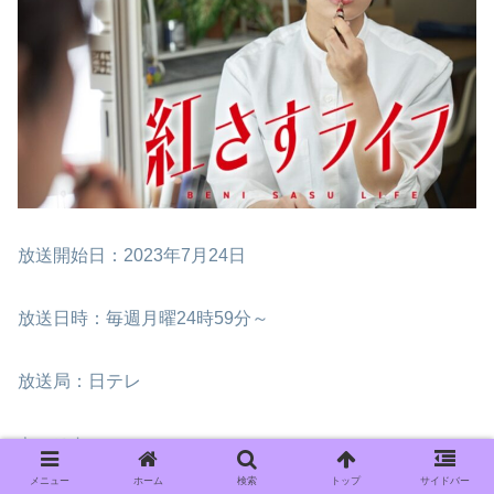
放送開始日：2023年7月24日
放送日時：毎週月曜24時59分～
放送局：日テレ
キャスト
北條雅人：大西流星（なにわ男子）
メニュー
ホーム
検索
トップ
サイドバー