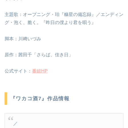
主題歌：オープニング・珀『糠星の備忘録』／エンディン
グ・泡く、脆く。『昨日の僕より君を唄う』
脚本：川﨑いづみ
原作：茜田千「さらば、佳き日」
公式サイト：
番組HP
『ワカコ酒7』作品情報
／