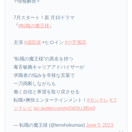
✧情報解禁✧
7月スタート！新 月10ドラマ
『
#転職の魔王様
』
主演
#成田凌
×ヒロイン
#小芝風花
“転職の魔王様”の異名を持つ
毒舌敏腕キャリアアドバイザーが
求職者の悩みを辛辣な言葉で
一刀両断しながらも
働く自信と希望を取り戻させる
転職×爽快エンターテインメント！
#カンテレ
#フ
ジテレビ
pic.twitter.com/mGW3UJfBqQ
— 転職の魔王様 (@tenshokumao)
June 5, 2023