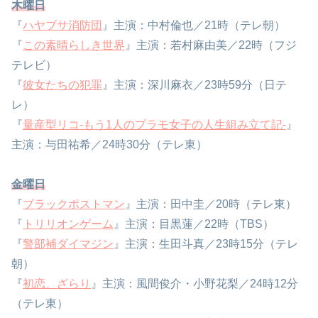
木曜日
『
ハヤブサ消防団
』主演：中村倫也／21時（テレ朝）
『
この素晴らしき世界
』主演：若村麻由美／22時（フジ
テレビ）
『
彼女たちの犯罪
』主演：深川麻衣／23時59分（日テ
レ）
『
量産型リコ-もう1人のプラモ女子の人生組み立て記-
』
主演：与田祐希／24時30分（テレ東）
金曜日
『
ブラックポストマン
』主演：田中圭／20時（テレ東）
『
トリリオンゲーム
』主演：目黒蓮／22時（TBS）
『
警部補ダイマジン
』主演：生田斗真／23時15分（テレ
朝）
『
初恋、ざらり
』主演：風間俊介・小野花梨／24時12分
（テレ東）