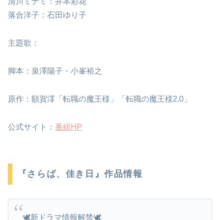
清川ミナミ：井本彩花
落合洋子：石田ゆり子
主題歌：
脚本：泉澤陽子・小峯裕之
原作：額賀澪「転職の魔王様」「転職の魔王様2.0」
公式サイト：
番組HP
『さらば、佳き日』作品情報
🕊新ドラマ情報解禁🕊