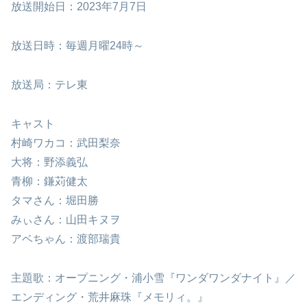
放送開始日：2023年7月7日
放送日時：毎週月曜24時～
放送局：テレ東
キャスト
村崎ワカコ：武田梨奈
大将：野添義弘
青柳：鎌苅健太
タマさん：堀田勝
みぃさん：山田キヌヲ
アベちゃん：渡部瑞貴
主題歌：オープニング・浦小雪『ワンダワンダナイト』／
エンディング・荒井麻珠『メモリィ。』