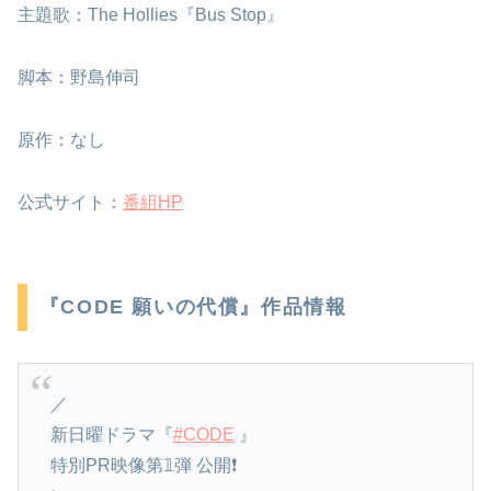
主題歌：The Hollies『Bus Stop』
脚本：野島伸司
原作：なし
公式サイト：
番組HP
『CODE 願いの代償』作品情報
／
新日曜ドラマ『
#CODE
』
特別PR映像第𝟙弾 公開❗