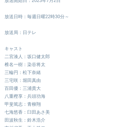
放送開始日：2023年7月2日
放送日時：毎週日曜22時30分～
放送局：日テレ
キャスト
二宮湊人：坂口健太郎
椎名一樹：染谷将太
三輪円：松下奈緒
三宅咲：堀田真由
百田優：三浦貴大
八重樫享：兵頭功海
甲斐篤志：青柳翔
七海悠香：臼田あさ美
田波秋生：鈴木浩介