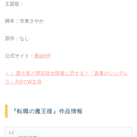
主題歌：
脚本：市東さやか
原作：なし
公式サイト：
番組HP
＞＞ 森七菜と間宮祥太朗夏に恋する！『真夏のシンデレ
ラ』月9でW主演
『転職の魔王様』作品情報