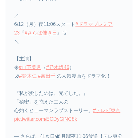
／
6/12（月）夜11:06スタート
#ドラマプレミア
23
『
#さらば佳き日
』🫧
＼
【主演】
☀️
#山下美月
（
#乃木坂46
）
🌙
#鈴木仁
#茜田千
の人気漫画をドラマ化！
『私が愛したのは、兄でした。』
「秘密」を抱えた二人の
心灼くヒューマンラブストーリー。
#テレビ東京
pic.twitter.com/EODyGfNC8k
— さらば、佳き日🕊️ 月曜夜11:06放送【テレ東公