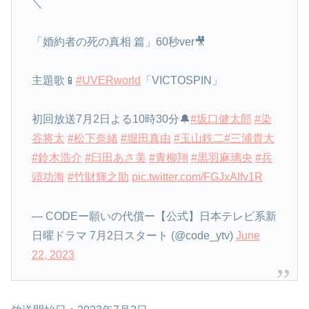
＼
「婚約者の死の真相 篇」60秒ver🎥
主題歌📱
#UVERworld
「VICTOSPIN」
初回放送7月2日よる10時30分🔔
#坂口健太郎
#染
谷将太
#松下奈緒
#堀田真由
#玉山鉄二
#三浦貴大
#鈴木浩介
#臼田あさ美
#青柳翔
#黒羽麻璃央
#兵
頭功海
#竹財輝之助
pic.twitter.com/FGJxAIfv1R
— CODEー願いの代償ー【公式】日本テレビ系新
日曜ドラマ 7月2日スタート (@code_ytv)
June
22, 2023