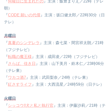
『
何曜日に生まれたの
』主演：飯豊まりえ／22時（テレ
朝）
『
CODE 願いの代償
』主演：坂口健太郎／22時30分（日
テレ）
月曜日
『
真夏のシンデレラ
』主演：森七菜・間宮祥太朗／21時
（フジテレビ）
『
転職の魔王様
』主演：成田凌／22時（フジテレビ）
『
さらば、佳き日
』主演：山下美月・鈴木仁／23時06分
（テレ東）
『
ワカコ酒7
』主演：武田梨奈／24時（テレ東）
『
紅さすライフ
』主演：大西流星／24時59分（日テレ）
火曜日
『
シッコウ!!犬と私と執行官
』主演：伊藤沙莉／21時（テ