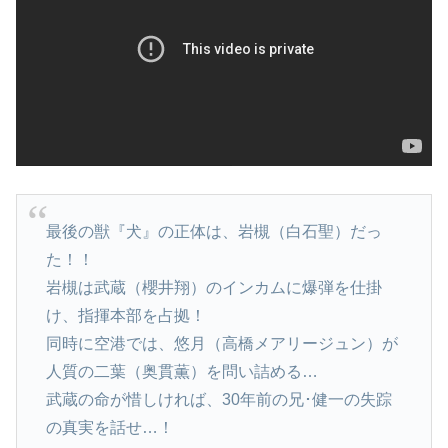
最後の獣『犬』の正体は、岩槻（白石聖）だっ
た！！
岩槻は武蔵（櫻井翔）のインカムに爆弾を仕掛
け、指揮本部を占拠！
同時に空港では、悠月（高橋メアリージュン）が
人質の二葉（奥貫薫）を問い詰める…
武蔵の命が惜しければ、30年前の兄･健一の失踪
の真実を話せ…！