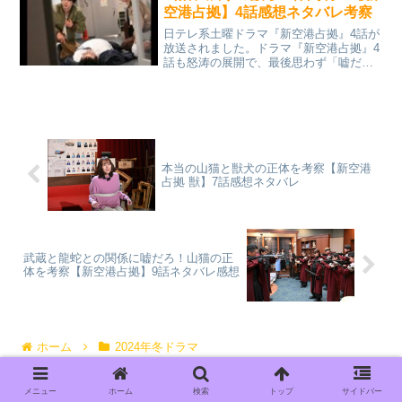
誰なんでしょうか。そこ...
空港占拠】4話感想ネタバレ考察
日テレ系土曜ドラマ『新空港占拠』4話が
放送されました。ドラマ『新空港占拠』4
話も怒涛の展開で、最後思わず「嘘だ
ろ」と言ってしまいました。・黒幕「山
猫」の登場・和泉さくらが犯人！？・獣
「馬」「牛」「猪」の正体判明・丹波の
妻・愛を殺した真犯人・...
本当の山猫と獣犬の正体を考察【新空港
占拠 獣】7話感想ネタバレ
武蔵と龍蛇との関係に嘘だろ！山猫の正
体を考察【新空港占拠】9話ネタバレ感想
ホーム
2024年冬ドラマ
メニュー
ホーム
検索
トップ
サイドバー