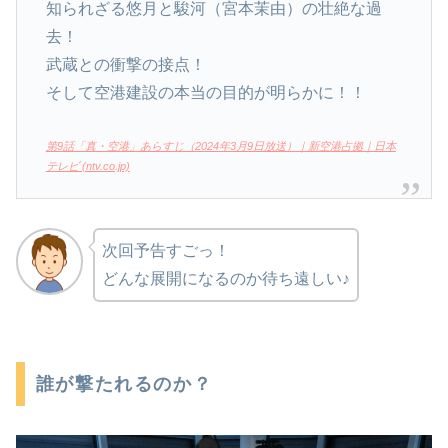
知られざる悠月と駿河（宮本茉由）の壮絶な過
去！
武蔵との衝撃の接点！
そして空港建設の本当の目的が明らかに！！
第9話「真・空港」あらすじ（2024年3月9日放送）｜新空港占拠｜日本
テレビ (ntv.co.jp)
次回予告すごっ！
どんな展開になるのか待ち遠しい♪
誰が撃たれるのか？