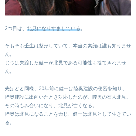
2つ目は、
北見になりすましている
。
そもそも壬生は整形していて、本当の素顔は誰も知りませ
ん。
じつは失踪した健一が北見である可能性も捨てきれませ
ん。
先ほどと同様、30年前に健一は陸奥建設の秘密を知り、
陸奥建設に出向いたとき対応したのが、陸奥の友人北見。
その時もみ合いになり、北見が亡くなる。
陸奥は北見になることを命じ、健一は北見として生きてい
る。