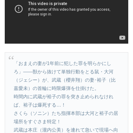
「おまえの妻が1年前に犯した罪を明らかにし
ろ」――獣から抜けて単独行動をとる鼠・大河
（ジェシー）が、武蔵（櫻井翔）の妻･裕子（比
嘉愛未）の首輪に時限爆弾を仕掛けた。
時間内に武蔵が裕子の罪を突き止められなけれ
ば、裕子は爆死する…！
さくら（ソニン）たち指揮本部は大河と裕子の居
場所をすぐさま特定！
武蔵は本庄（瀧内公美）を連れて急いで現場へ向