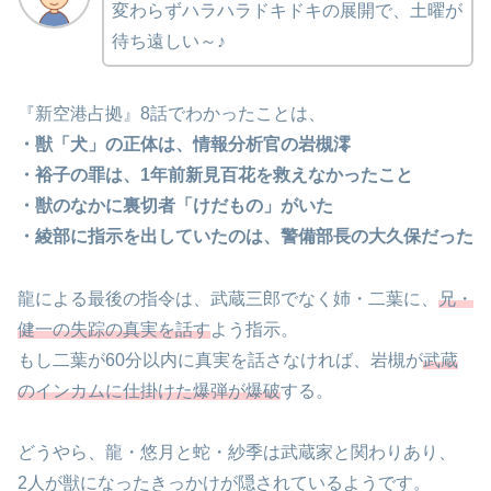
変わらずハラハラドキドキの展開で、土曜が
待ち遠しい～♪
『新空港占拠』8話でわかったことは、
・獣「犬」の正体は、情報分析官の岩槻澪
・裕子の罪は、1年前新見百花を救えなかったこと
・獣のなかに裏切者「けだもの」がいた
・綾部に指示を出していたのは、警備部長の大久保だった
龍による最後の指令は、武蔵三郎でなく姉・二葉に、
兄・
健一の失踪の真実を話す
よう指示。
もし二葉が60分以内に真実を話さなければ、岩槻が
武蔵
のインカムに仕掛けた爆弾が爆破
する。
どうやら、龍・悠月と蛇・紗季は武蔵家と関わりあり、
2人が獣になったきっかけが隠されているようです。