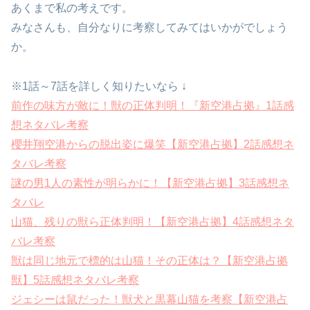
あくまで私の考えです。
みなさんも、自分なりに考察してみてはいかがでしょう
か。
※1話～7話を詳しく知りたいなら ↓
前作の味方が敵に！獣の正体判明！『新空港占拠』1話感
想ネタバレ考察
櫻井翔空港からの脱出姿に爆笑【新空港占拠】2話感想ネ
タバレ考察
謎の男1人の素性が明らかに！【新空港占拠】3話感想ネ
タバレ
山猫、残りの獣ら正体判明！【新空港占拠】4話感想ネタ
バレ考察
獣は同じ地元で標的は山猫！その正体は？【新空港占拠
獣】5話感想ネタバレ考察
ジェシーは鼠だった！獣犬と黒幕山猫を考察【新空港占