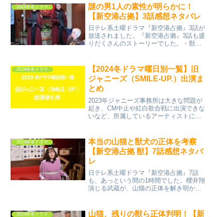
シーンはシュールすぎて思わず笑ってし
謎の男1人の素性が明らかに！
2024年冬ドラマ
まうこと間違いなし。...
【新空港占拠】3話感想ネタバレ
日テレ系土曜ドラマ『新空港占拠』3話が
放送されました。『新空港占拠』3話も盛
りだくさんのストーリーでした。・獣の
虎と猿の正体が判明・謎の男、壬生の正
体が判明・謎の警察官が登場・菊池風磨
演じる青鬼登場新情報がたくさんでてき
【2024冬ドラマ曜日別一覧】旧
2024年冬ドラマ
ました。そこで今回は...
ジャニーズ（SMILE-UP.）出演ま
とめ
2023年ジャニーズ事務所は大きな問題が
起き、CM中止や紅白歌合戦に出演できな
いなど、所属しているアーティストにと
ってはツライ年になりました。となる
と、2024年の冬ドラマ出演どうなるのか
気になるところです。そこで今回は、
本当の山猫と獣犬の正体を考察
2024年冬ドラマ
2024年冬ドラマ...
【新空港占拠 獣】7話感想ネタバ
レ
日テレ系土曜ドラマ『新空港占拠』7話
も、あっという間の1時間でした。櫻井翔
演じる武蔵が、山猫の正体を解き明かし
ましたが・・・ジェシー演じる鼠が得た
証拠から、本当の山猫がいることが判明
しました。果たして黒幕・山猫の正体は
山猫、残りの獣ら正体判明！【新
2024年冬ドラマ