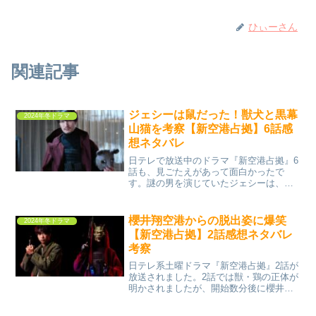
ひぃーさん
関連記事
ジェシーは鼠だった！獣犬と黒幕
2024年冬ドラマ
山猫を考察【新空港占拠】6話感
想ネタバレ
日テレで放送中のドラマ『新空港占拠』6
話も、見ごたえがあって面白かったで
す。謎の男を演じていたジェシーは、武
装集団獣の鼠でした。今一番気になるの
は、山猫は誰なのか？そこで今回は、ド
ラマ『新空港占拠』6話の感想、山猫の正
櫻井翔空港からの脱出姿に爆笑
2024年冬ドラマ
体を考察していきます。...
【新空港占拠】2話感想ネタバレ
考察
日テレ系土曜ドラマ『新空港占拠』2話が
放送されました。2話では獣・鶏の正体が
明かされましたが、開始数分後に櫻井翔
さん演じる武蔵の空港からの脱出姿に爆
笑でした。緊迫シーンが多いなか、この