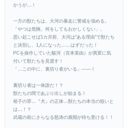
かうが…！
一方の獣たちは、大河の暴走に警戒を強める。
「やつは危険。何をしてもおかしくない」。
思い起こせば1カ月前、大河は“ある理由”で獣たち
と決別し、1人になった……はずだった！
PCを操作していた駿河（宮本茉由）が異変に気
付いて獣たちを見渡す！
「…この中に、裏切り者がいる」——！
裏切り者は一体誰だ！？
獣たちの間であぶり出しが始まる！
裕子の罪…『犬』の正体…獣たちの本当の狙いと
は…！？
武蔵の前にさらなる怒涛の展開が待ち受ける！！