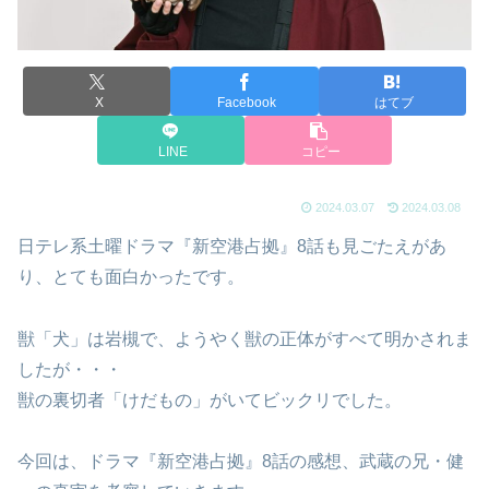
X
Facebook
はてブ
LINE
コピー
2024.03.07
2024.03.08
日テレ系土曜ドラマ『新空港占拠』8話も見ごたえがあ
り、とても面白かったです。
獣「犬」は岩槻で、ようやく獣の正体がすべて明かされま
したが・・・
獣の裏切者「けだもの」がいてビックリでした。
今回は、ドラマ『新空港占拠』8話の感想、武蔵の兄・健