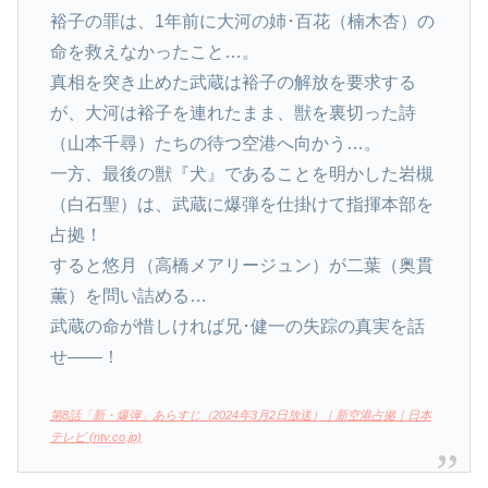
裕子の罪は、1年前に大河の姉･百花（楠木杏）の
命を救えなかったこと…。
真相を突き止めた武蔵は裕子の解放を要求する
が、大河は裕子を連れたまま、獣を裏切った詩
（山本千尋）たちの待つ空港へ向かう…。
一方、最後の獣『犬』であることを明かした岩槻
（白石聖）は、武蔵に爆弾を仕掛けて指揮本部を
占拠！
すると悠月（高橋メアリージュン）が二葉（奥貫
薫）を問い詰める…
武蔵の命が惜しければ兄･健一の失踪の真実を話
せ――！
第8話「新・爆弾」あらすじ（2024年3月2日放送）｜新空港占拠｜日本
テレビ (ntv.co.jp)