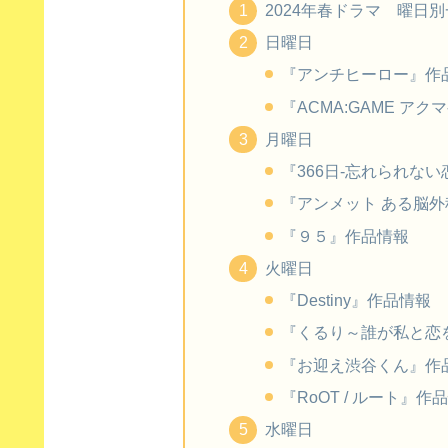
2024年春ドラマ 曜日
日曜日
『アンチヒーロー』作
『ACMA:GAME ア
月曜日
『366日-忘れられな
『アンメット ある脳
『９５』作品情報
火曜日
『Destiny』作品情報
『くるり～誰が私と恋
『お迎え渋谷くん』作
『RoOT / ルート』作
水曜日