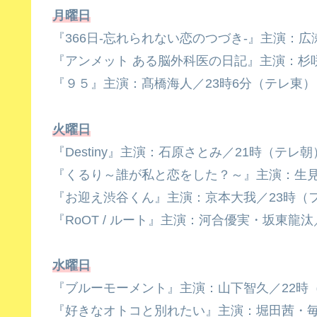
月曜日
『366日-忘れられない恋のつづき-』主演：
『アンメット ある脳外科医の日記』主演：杉
『９５』主演：髙橋海人／23時6分（テレ東）
火曜日
『Destiny』主演：石原さとみ／21時（テレ朝
『くるり～誰が私と恋をした？～』主演：生見愛
『お迎え渋谷くん』主演：京本大我／23時（
『RoOT / ルート』主演：河合優実・坂東龍汰
水曜日
『ブルーモーメント』主演：山下智久／22時
『好きなオトコと別れたい』主演：堀田茜・毎