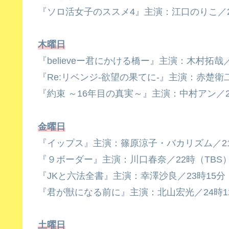
『ソロ活女子のススメ4』主演：江口のりこ／
木曜日
『believeー君にかける橋ー』主演：木村拓哉
『Re:リベンジ-欲望の果てに-』主演：赤楚衛
『約束 ～16年目の真実～』主演：中村アン／2
金曜日
『イップス』主演：篠原涼子・バカリズム／2
『９ボーダー』主演：川口春奈／22時（TBS
『JKと六法全書』主演：幸澤沙良／23時15
『君が獣になる前に』主演：北山宏光／24時1
土曜日