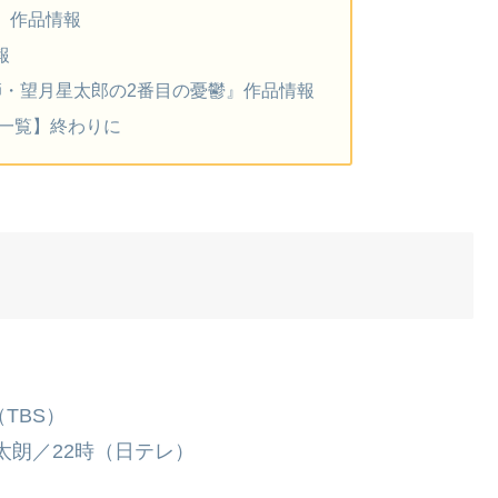
』作品情報
報
師・望月星太郎の2番目の憂鬱』作品情報
別一覧】終わりに
TBS）
祥太朗／22時（日テレ）