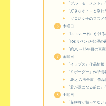
『ブルーモーメント』
『好きなオトコと別れ
『ソロ活女子のススメ
木曜日
『believeー君にか
『Re:リベンジ-欲望の
『約束 ～16年目の真
金曜日
『イップス』作品情報
『９ボーダー』作品情
『JKと六法全書』作品
『君が獣になる前に』
土曜日
『花咲舞が黙ってない